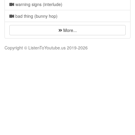
warning signs (interlude)
bad thing (bunny hop)
More...
Copyright © ListenToYoutube.us 2019-
2026