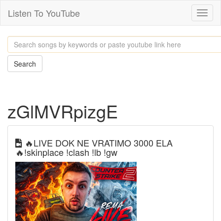
Listen To YouTube
Toggl
naviga
Search
zGlMVRpizgE
🔥LIVE DOK NE VRATIMO 3000 ELA
🔥!skinplace !clash !lb !gw