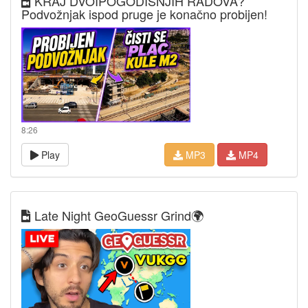
KRAJ DVOIPOGODIŠNJIH RADOVA?
Podvožnjak ispod pruge je konačno probijen!
8:26
Play
MP3
MP4
Late Night GeoGuessr Grind🌍