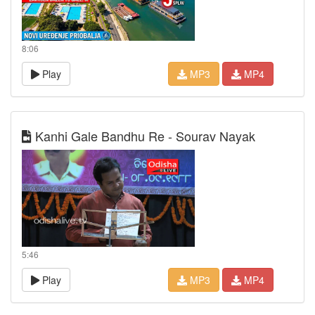
8:06
Play
MP3
MP4
Kanhi Gale Bandhu Re - Sourav Nayak
5:46
Play
MP3
MP4