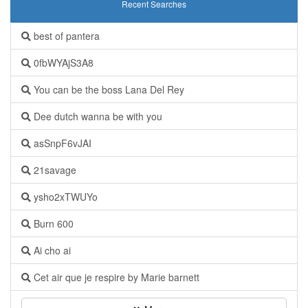
Recent Searches
best of pantera
0fbWYAjS3A8
You can be the boss Lana Del Rey
Dee dutch wanna be with you
asSnpF6vJAI
21savage
ysho2xTWUYo
Burn 600
Ai cho ai
Cet air que je respire by Marie barnett