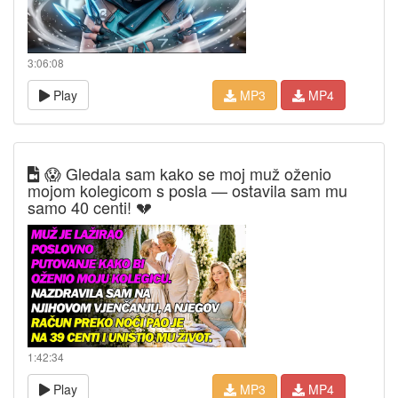
3:06:08
Play
MP3
MP4
😱 Gledala sam kako se moj muž oženio
mojom kolegicom s posla — ostavila sam mu
samo 40 centi! 💔
1:42:34
Play
MP3
MP4