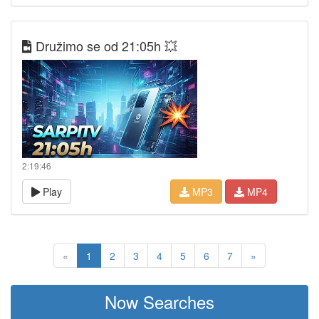
Družimo se od 21:05h 💥
2:19:46
Play
MP3
MP4
«
1
2
3
4
5
6
7
»
Now Searches