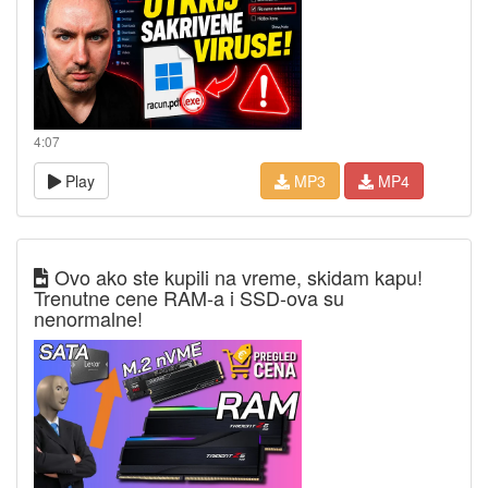
4:07
Play
MP3
MP4
Ovo ako ste kupili na vreme, skidam kapu!
Trenutne cene RAM-a i SSD-ova su
nenormalne!