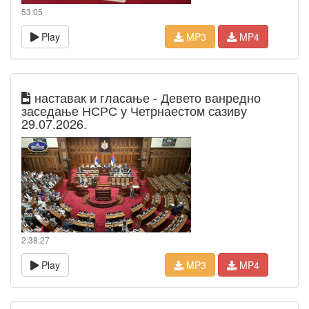
53:05
Play
MP3
MP4
наставак и гласање - Девето ванредно
заседање НСРС у Четрнаестом сазиву
29.07.2026.
2:38:27
Play
MP3
MP4