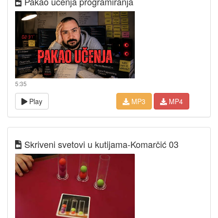
Pakao učenja programiranja
5:35
Play
MP3
MP4
Skriveni svetovi u kutijama-Komarčić 03