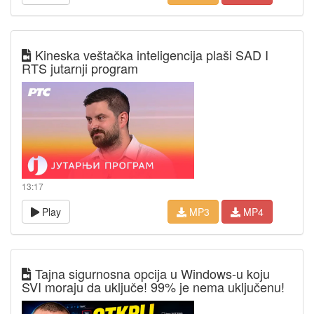
Kineska veštačka inteligencija plaši SAD I
RTS jutarnji program
13:17
Play
MP3
MP4
Tajna sigurnosna opcija u Windows-u koju
SVI moraju da uključe! 99% je nema uključenu!