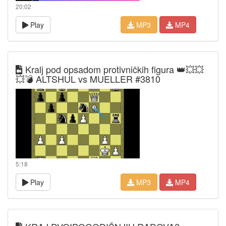
20:02
Play
MP3
MP4
Kralj pod opsadom protivničkih figura 👑💥💥
💥💣 ALTSHUL vs MUELLER #3810
5:18
Play
MP3
MP4