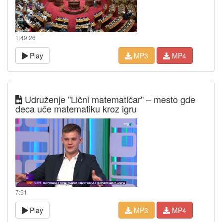
1:49:26
Play
MP3
MP4
Udruženje "Lični matematičar" – mesto gde
deca uče matematiku kroz igru
7:51
Play
MP3
MP4