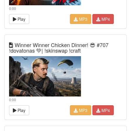
0:00
Play
MP3
MP4
Winner Winner Chicken Dinner! 😎 #707
!dovatonas 💚| !skinswap !craft
0:00
Play
MP3
MP4