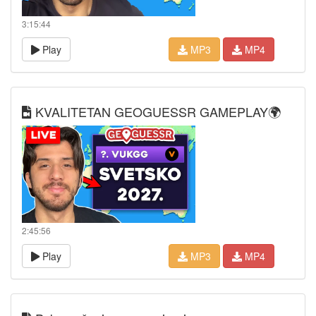
3:15:44
Play
MP3
MP4
KVALITETAN GEOGUESSR GAMEPLAY🌍
2:45:56
Play
MP3
MP4